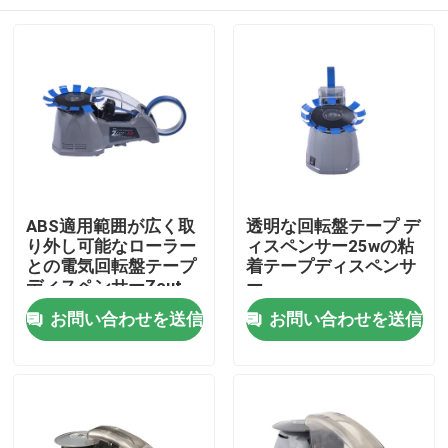
ABS適用範囲が広く取
透明な回転盤テープ デ
り外し可能なローラー
ィスペンサー25wの粘
との電気回転盤テープ
着テープディスペンサ
ディスペンサーZcut
ー
10
家
お問い合わせを送信
お問い合わせを送信
プロダクト
私達について