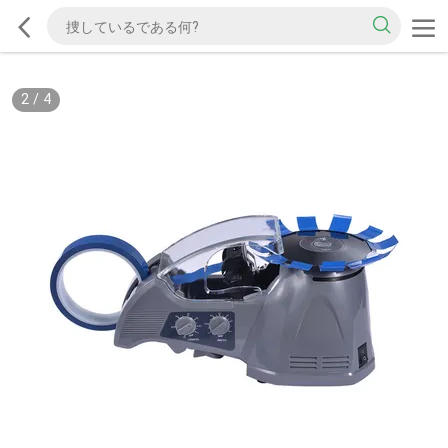
2
/
4