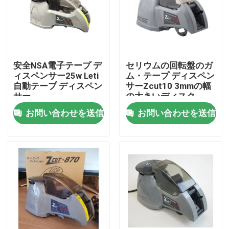
工場旅行
品質管理
安全NSA電子テープ デ
セリウムの回転盤のガ
ィスペンサー25w Leti
ム・テープ ディスペン
自動テープ ディスペン
サーZcut10 3mmの幅
私達に連絡しなさい
サー
の大きいディスク
お問い合わせを送信
お問い合わせを送信
ニュース
電気テープ ディスペンサー
回転盤テープ ディスペンサー
自動テープ ディスペンサー