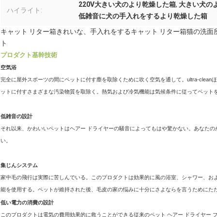
220V大きい犬のより乾燥した箱
,
大きい犬のよ
ハイライト:
低雑音に犬の手入れをするより乾燥した箱
キャット リター箱きれいな、手入れをするキャット リター箱猫の洗面
ト
プロダクト基幹技術
空気浴
完全に屋外スポーツの間にペットに付す塵を取除くために吹く空気を通して。ultra-cle
ットに付すさまざまな汚染物質を取除く。熱気および冷気機能は気候条件に従ってペット
低雑音の設計
それ以来、かわいいペットはヘアー ドライヤーの騒音によってもはや驚かない。あなたの
い。
集じんシステム
家中毛の飛行は実際に苦しんでいる。このプロダクトは効果的に風の浴室、シャワー、お
能を使用する。ペットが維持された後、毛皮の家の悩みに十分にさよならを言うためにた
低い電力の消費の設計
このプロダクトは電気の費用効果的に救うことができる従来のペット ヘアー ドライヤー 