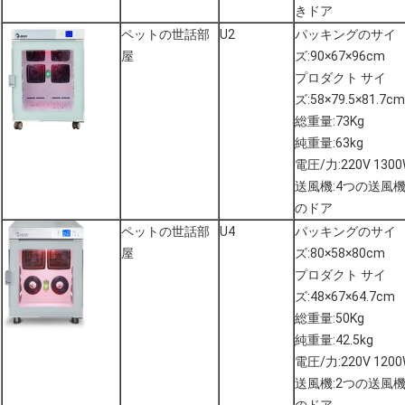
きドア
ペットの世話部
U2
パッキングのサイ
屋
ズ:90×67×96cm
プロダクト サイ
ズ:58×79.5×81.7cm
総重量:73Kg
純重量:63kg
電圧/力:220V 130
送風機:4つの送風
のドア
ペットの世話部
U4
パッキングのサイ
屋
ズ:80×58×80cm
プロダクト サイ
ズ:48×67×64.7cm
総重量:50Kg
純重量:42.5kg
電圧/力:220V 120
送風機:2つの送風