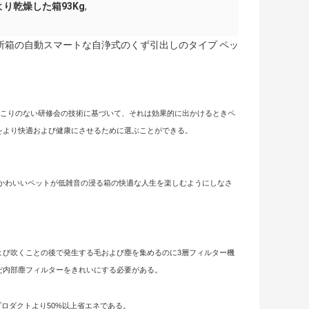
り乾燥した箱93Kg
,
所箱の自動スマートな自浄式のくず引出しのタイプ ペッ
anほこりのない研修会の技術に基づいて、それは効果的に出かけるときペ
をより快適および健康にさせるために選ぶことができる。
かわいいペットが低雑音の浸る箱の快適な人生を楽しむようにしなさ
よび吹くことの後で発生する毛および塵を集めるのに3層フィルター機
だ内部塵フィルターをきれいにする必要がある。
プロダクトより50%以上省エネである。