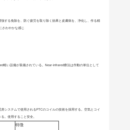
増強する免除を、防ぐ疲労を取り除く効果と皮膚病を、浄化し、作る精
にさわやかな感じ
。
d軽い設備が装備されている。Near-infrared療法は作動の単位として
。
暖房システムで使用されるPTCのコイルの技術を採用する。空気とコイ
きる。使用すること安全。
特徴