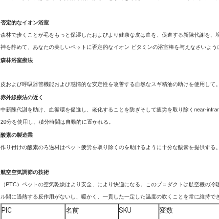
否定的なイオン浴室
森林で歩くことが毛をもっと保湿したおよびより健康な皮は血を、促進する新陳代謝を、
神を静めて、あなたの美しいペットに否定的なイオン ビタミンの浴室棒を与えなさいよう
森林浴室療法
皮および呼吸器管機能および感情的な安定性を改善する自然なスギ精油の助けを使用して
赤外線療法の近く
中新陳代謝を助け、血循環を促進し、老化することを防ぎそして疲労を取り除くnear-infrare
20分を使用し、積分時間は自動的に置かれる。
酸素の製造業
作り付けの酸素のろ過材はペット疲労を取り除くのを助けるように十分な酸素を提供する
航空空気調節の技術
（PTC）ペットの空気乾燥はより安全、により快適になる。このプロダクトは航空機の冷
ル間に過熱する反作用がないし、暖かく、一貫した一定した温度の吹くことを常に維持で
PIC
名前
SKU
変数