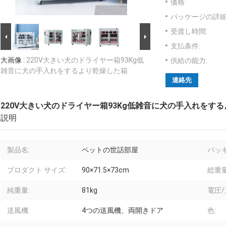
価格:
パッケージの詳細
受渡し時間:
支払条件:
大画像 :
220V大きい犬のドライヤー箱93Kg低
供給の能力:
雑音に犬の手入れをするより乾燥した箱
連絡先
220V大きい犬のドライヤー箱93Kg低雑音に犬の手入れをす
説明
製品名:
ペットの世話部屋
パッ
プロダクト サイズ:
90×71.5×73cm
総重量
純重量:
81kg
電圧/
送風機:
4つの送風機、両開きドア
色: