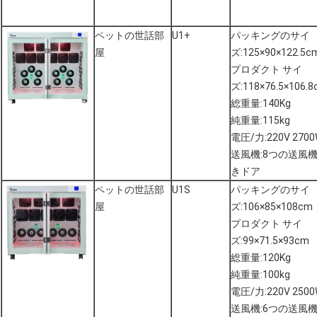
ペットの世話部
U1+
パッキングのサイ
屋
ズ:125×90×122.5c
プロダクト サイ
ズ:118×76.5×106.
総重量:140Kg
純重量:115kg
電圧/力:220V 270
送風機:8つの送風
きドア
ペットの世話部
U1S
パッキングのサイ
屋
ズ:106×85×108cm
プロダクト サイ
ズ:99×71.5×93cm
総重量:120Kg
純重量:100kg
電圧/力:220V 250
送風機:6つの送風