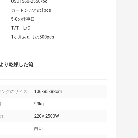
USD1560-2550/pc
:
カートンごとの1pcs
5-8の仕事日
T/T、L/C
1ヶ月あたりの500pcs
るより乾燥した箱
キングのサイズ:
106×85×88cm
:
93kg
力:
220V 2500W
白い