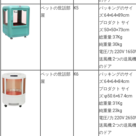
のドア
ペットの世話部
K5
パッキングのサイ
屋
ズ:64×64×89cm
プロダクト サイ
ズ:50×50×73cm
総重量:37Kg
純重量:30kg
電圧/力:220V 165
送風機:2つの送風
のドア
ペットの世話部
K6
パッキングのサイ
屋
ズ:64×64×84cm
プロダクト サイ
ズ:φ50.6×67.4cm
総重量:31Kg
純重量:23kg
電圧/力:220V 265
送風機:2つの送風
のドア