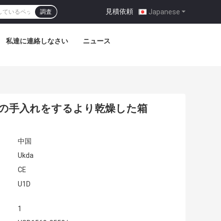
見積依頼
|
Japanese
調査
私達に連絡しなさい
ニュース
に犬の手入れをするより乾燥した箱
中国
Ukda
CE
U1D
1