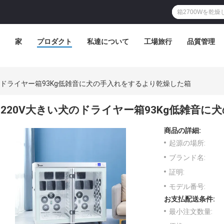
家
プロダクト
私達について
工場旅行
品質管理
のドライヤー箱93Kg低雑音に犬の手入れをするより乾燥した箱
220V大きい犬のドライヤー箱93Kg低雑音
商品の詳細:
起源の場所:
ブランド名:
証明:
モデル番号:
お支払配送条件:
最小注文数量: